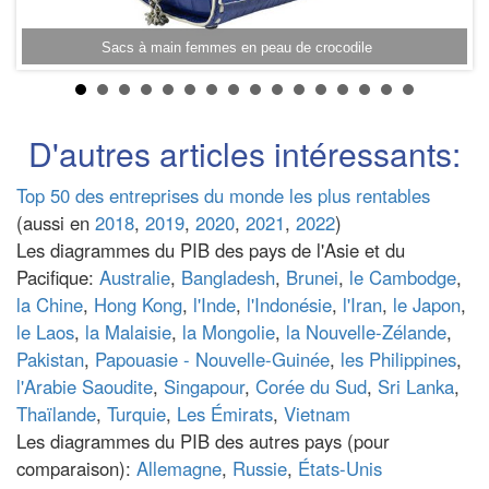
A
Sacs à main femmes en peau de crocodile
D'autres articles intéressants:
Top 50 des entreprises du monde les plus rentables
(aussi en
2018
,
2019
,
2020
,
2021
,
2022
)
Les diagrammes du PIB des pays de l'Asie et du
Pacifique:
Australie
,
Bangladesh
,
Brunei
,
le Cambodge
,
la Chine
,
Hong Kong
,
l'Inde
,
l'Indonésie
,
l'Iran
,
le Japon
,
le Laos
,
la Malaisie
,
la Mongolie
,
la Nouvelle-Zélande
,
Pakistan
,
Papouasie - Nouvelle-Guinée
,
les Philippines
,
l'Arabie Saoudite
,
Singapour
,
Corée du Sud
,
Sri Lanka
,
Thaïlande
,
Turquie
,
Les Émirats
,
Vietnam
Les diagrammes du PIB des autres pays (pour
comparaison):
Allemagne
,
Russie
,
États-Unis