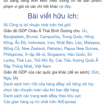
tôi bằng tiếng Anh kèm theo thông tin về sản phẩm,
phạm vi giá và các chi tiết khác
tại đây
.
Bài viết hữu ích:
50 Công ty lợi nhuận nhất trên thế giới
Giản đồ GDP Châu Á Thái Bình Dương cho:
Úc
,
Bangladesh
,
Brunei
,
Campuchia
,
Trung Quốc
,
Hồng
Kông
,
Ấn Độ
,
Indonesia
,
Iran
,
Nhật Bản
,
Lào
,
Malaysia
,
Mông Cổ
,
New Zealand
,
Pakistan
,
Papua New Guinea
,
Philippines
,
A-rập Xê-út
,
Singapore
,
Hàn Quốc
,
Sri
Lanka
,
Thái Lan
,
Thổ Nhĩ Kỳ
,
Các Tiểu Vương Quốc Ả
Rập Thống Nhất
,
Việt Nam
Giản đồ GDP của các quốc gia khác (để so sánh):
Đức
,
Nga
,
Mỹ
Danh sách hơn 100 cửa hàng eBay nổi tiếng với tùy
chọn vận chuyển toàn cầu khi bạn đặt hàng
Danh sách các trang web eBay theo khu vực
Các gian hàng uy tín nhất trên AliExpress