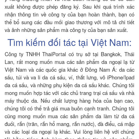
xuất không được phép đăng ký. Sau khi quá trình xác
nhận thông tin về công ty của bạn hoàn thành, bạn có
thể bổ sung các đầu mối giao thương với mô tả chi tiết
và ảnh những sản phẩm mà công ty của bạn sản xuất.
Tìm kiếm đối tác tại Việt Nam:
Công ty TNHH ThaiPortal có trụ sở tại Bangkok, Thái
Lan, rất mong muốn mua các sản phẩm da ngoại lạ từ
Việt Nam và các quốc gia khác ở Đông Nam Á: da các
sấu, túi và va li da cá sấu, ví, thắt lưng, vỏ iPhone/Ipad
da cá sấu, và những phụ kiện da cá sấu khác. Chúng tôi
mong muốn hợp tác với các chủ trang trại cá sấu và nhà
máy thuộc da. Nếu chất lượng hàng hóa của bạn cao,
chúng tôi có thể trả giá mua buôn cạnh tranh. Chúng tôi
cũng mong muốn mua các sản phẩm da làm từ da cá
đuối, rắn (trăn, rắn hổ mang, rắn nước), đà điểu, cá mập
và các loại da ngoại lạ khác. Vui lòng liên hệ với chúng