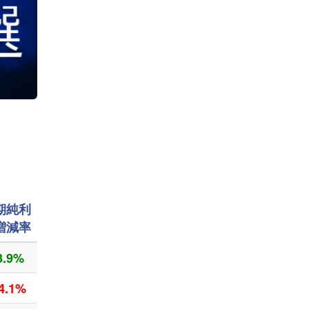
期純利
増減率
3.9%
4.1%