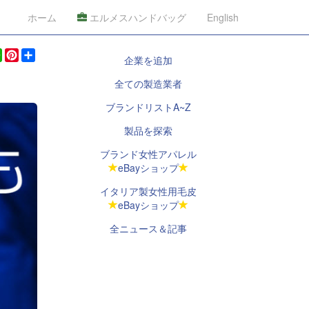
ホーム
エルメスハンドバッグ
English
ook
legram
WhatsApp
Pinterest
Share
企業を追加
全ての製造業者
ブランドリストA~Z
製品を探索
ブランド女性アパレル
eBayショップ
イタリア製女性用毛皮
eBayショップ
全ニュース＆記事