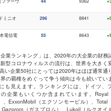
（華為（ファーウ
9362
44
+
ト・ドミニオ
8841
296
+
e（日本電信電
8643
55
+
い企業ランキング」は、2020年の大企業の財務
。新型コロナウィルスの流行は、世界を大きく
い企業50社にとっては2020年はほぼ通常通
世界の覇権をめぐって争う傾向は今も続いてい
にも見えます。ランキングには、ドイツ、
業もいくつか含まれています。Royal Du
ExxonMobil（エクソンモービル）、Tota
、Gazprom（ガスプロム）、Lukoil（ルクオ