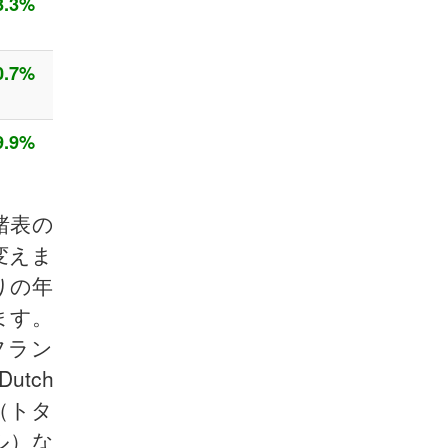
3.3%
0.7%
9.9%
諸表の
変えま
りの年
ます。
フラン
tch
l（トタ
イル）な