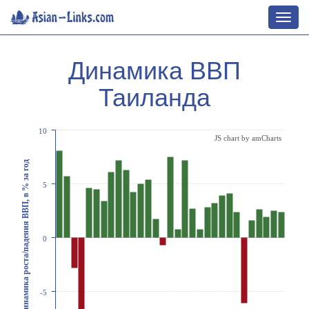
Toggl
navig
Динамика ВВП
Таиланда
10
JS chart by amCharts
Динамика роста/падения ВВП, в % за год
5
0
-5