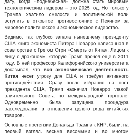
дату, когда «поднебесная» должна стать мировым
технологическим лидером – это 2025 год. Но только у
Трампа хватило смелости и политической воли
вступить в открытое противостояние с Пекином за
мировое политическое и экономическое лидерство.
Видимо, так глубоко запала нынешнему президенту
США книга экономиста Питера Новарро написанная в
соавторстве с Грегом Отри «Смерть от Китая. Лицом к
лицу с драконом», которую Трамп прочел еще в 2011
году. В ней профессор Калифорнийского университета
доказывал, что
вся экономическая деятельность
Китая
несет угрозу для США и требует активного
противодействия. Сразу после избрания на пост
президента США, Трамп назначил Новарро главой
влиятельного Совета по международной торговле.
Одновременно была запущена процедура
расследования в отношении целого ряда китайских
товаров.
Основные претензии Дональда Трампа к КНР, были, на
первый взгляд, весьма весомыми и во многом